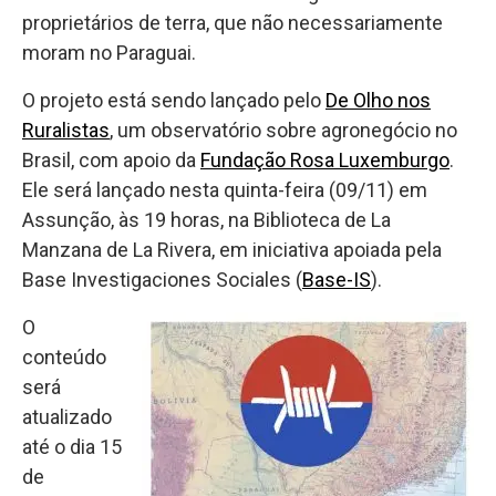
proprietários de terra, que não necessariamente
moram no Paraguai.
O projeto está sendo lançado pelo
De Olho nos
Ruralistas
, um observatório sobre agronegócio no
Brasil, com apoio da
Fundação Rosa Luxemburgo
.
Ele será lançado nesta quinta-feira (09/11) em
Assunção, às 19 horas, na Biblioteca de La
Manzana de La Rivera, em iniciativa apoiada pela
Base Investigaciones Sociales (
Base-IS
).
O
conteúdo
será
atualizado
até o dia 15
de