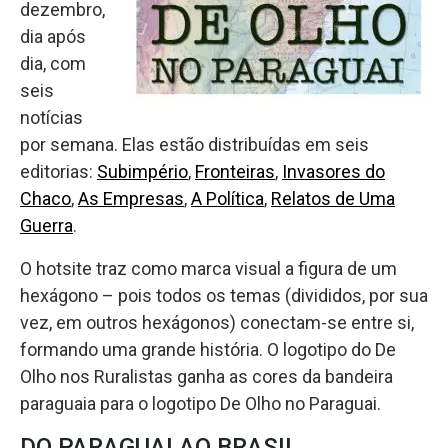
dezembro,
dia após
dia, com
seis
notícias
por semana. Elas estão distribuídas em seis
editorias:
Subimpério
,
Fronteiras
,
Invasores do
Chaco
,
As Empresas
,
A Política
,
Relatos de Uma
Guerra
.
O hotsite traz como marca visual a figura de um
hexágono – pois todos os temas (divididos, por sua
vez, em outros hexágonos) conectam-se entre si,
formando uma grande história. O logotipo do De
Olho nos Ruralistas ganha as cores da bandeira
paraguaia para o logotipo De Olho no Paraguai.
DO PARAGUAI AO BRASIL