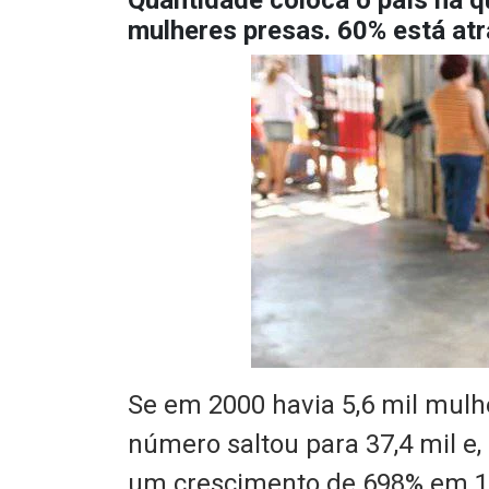
Quantidade coloca o país na q
mulheres presas. 60% está atr
Se em 2000 havia 5,6 mil mulh
número saltou para 37,4 mil e, 
um crescimento de 698% em 1