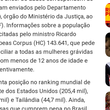
ram enviados pelo Departamento
, órgão do Ministério da Justiça, ao
F). Informações sobre a população
citadas pelo ministro Ricardo
beas Corpus (HC) 143.641, que pede
ciliar a todas as mulheres grávidas
com menos de 12 anos de idade e
entivamente.
nta posição no ranking mundial de
e dos Estados Unidos (205,4 mil),
mil) e Tailândia (44,7 mil). Ainda,
sas que cumprem pena no Brasil