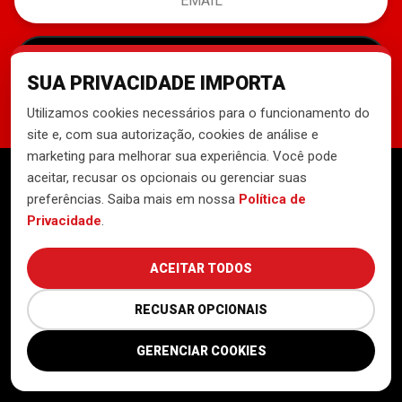
ASSINAR BOLETIM
SUA PRIVACIDADE IMPORTA
Ao se inscrever, você concorda em receber comunicações por email.
Utilizamos cookies necessários para o funcionamento do
site e, com sua autorização, cookies de análise e
marketing para melhorar sua experiência. Você pode
aceitar, recusar os opcionais ou gerenciar suas
Conheça o MTST
preferências. Saiba mais em nossa
Política de
Privacidade
.
Loja de Luta
ACEITAR TODOS
Cozinhas Solidárias
RECUSAR OPCIONAIS
GERENCIAR COOKIES
Contrate quem luta