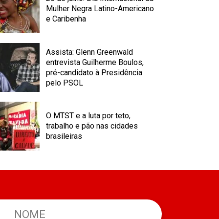
Mulher Negra Latino-Americano
e Caribenha
Assista: Glenn Greenwald
entrevista Guilherme Boulos,
pré-candidato à Presidência
pelo PSOL
O MTST e a luta por teto,
trabalho e pão nas cidades
brasileiras