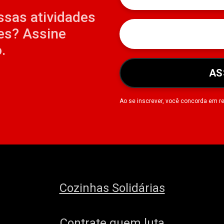
ssas atividades
es? Assine
.
AS
Ao se inscrever, você concorda em r
Cozinhas Solidárias
Contrate quem luta