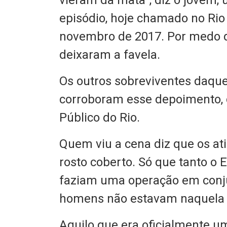
vieram da mata”, diz o jovem,
episódio, hoje chamado no Rio
novembro de 2017. Por medo d
deixaram a favela.
Os outros sobreviventes daquel
corroboram esse depoimento, di
Público do Rio.
Quem viu a cena diz que os at
rosto coberto. Só que tanto o E
faziam uma operação em conj
homens não estavam naquela
Aquilo que era oficialmente um