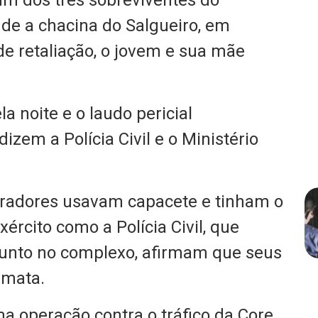
 um dos três sobreviventes do
 de a chacina do Salgueiro, em
e retaliação, o jovem e sua mãe
a noite e o laudo pericial
zem a Polícia Civil e o Ministério
iradores usavam capacete e tinham o
xército como a Polícia Civil, que
unto no complexo, afirmam que seus
 mata.
a operação contra o tráfico da Core