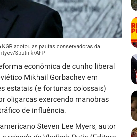
o KGB adotou as pautas conservadoras da
mentyev/Sputnik/AFP
reforma econômica de cunho liberal
viético Mikhail Gorbachev em
 estatais (e fortunas colossais)
or oligarcas exercendo manobras
áfico de influência.
 americano Steven Lee Myers, autor