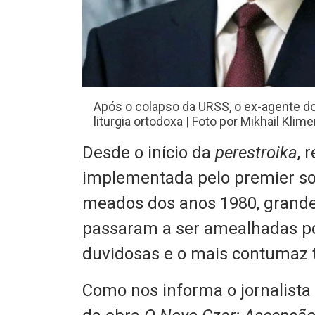
Após o colapso da URSS, o ex-agente d
liturgia ortodoxa | Foto por Mikhail Kli
D
esde o início da
perestroika
, 
implementada pelo premier so
meados dos anos 1980, grandes
passaram a ser amealhadas p
duvidosas e o mais contumaz tr
Como nos informa o jornalista