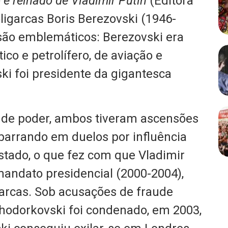
e reinado de Vladimir Putin
(Editora
oligarcas Boris Berezovski (1946-
são emblemáticos: Berezovski era
ico e petrolífero, de aviação e
i foi presidente da gigantesca
 de poder, ambos tiveram ascensões
barrando em duelos por influência
stado, o que fez com que Vladimir
mandato presidencial (2000-2004),
arcas. Sob acusações de fraude
Khodorkovski foi condenado, em 2003,