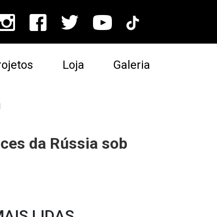
ojetos
Loja
Galeria
N
faces da Rússia sob
AIS LIDAS