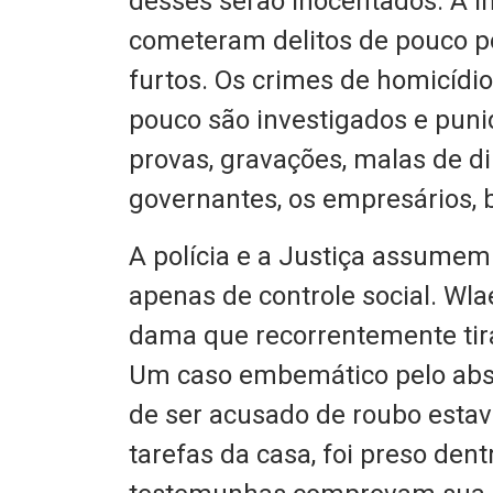
desses serão inocentados. A 
cometeram delitos de pouco pot
furtos. Os crimes de homicídi
pouco são investigados e puni
provas, gravações, malas de din
governantes, os empresários, 
A polícia e a Justiça assumem
apenas de controle social. W
dama que recorrentemente tira
Um caso embemático pelo absu
de ser acusado de roubo esta
tarefas da casa, foi preso den