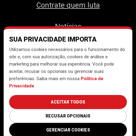
Contrate quem luta
Notícias
SUA PRIVACIDADE IMPORTA
Contato
Utilizamos cookies necessários para o funcionamento do
site e, com sua autorização, cookies de análise e
marketing para melhorar sua experiência. Você pode
aceitar, recusar os opcionais ou gerenciar suas
Desenvolvido pelo
Núcleo de
preferências. Saiba mais em nossa
Política de
Tecnologia do MTST
Privacidade
.
ACEITAR TODOS
RECUSAR OPCIONAIS
GERENCIAR COOKIES
Política de Privacidade