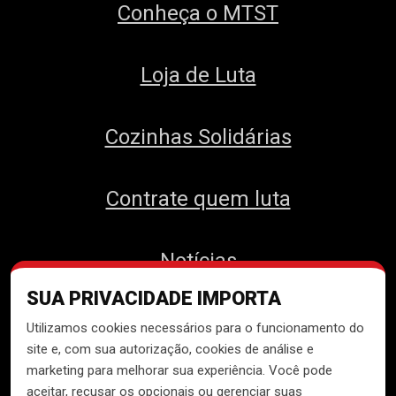
Conheça o MTST
Loja de Luta
Cozinhas Solidárias
Contrate quem luta
Notícias
SUA PRIVACIDADE IMPORTA
Contato
Utilizamos cookies necessários para o funcionamento do
site e, com sua autorização, cookies de análise e
marketing para melhorar sua experiência. Você pode
aceitar, recusar os opcionais ou gerenciar suas