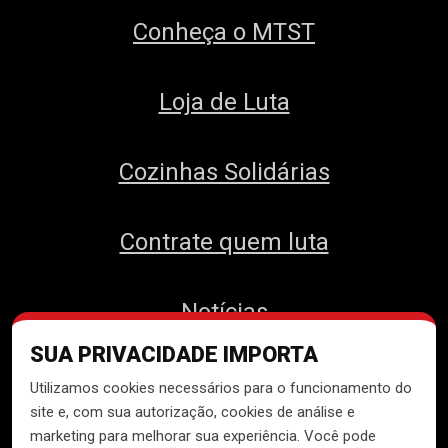
Conheça o MTST
Loja de Luta
Cozinhas Solidárias
Contrate quem luta
Notícias
SUA PRIVACIDADE IMPORTA
Contato
Utilizamos cookies necessários para o funcionamento do
site e, com sua autorização, cookies de análise e
marketing para melhorar sua experiência. Você pode