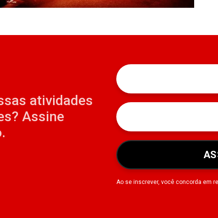
ssas atividades
es? Assine
.
AS
Ao se inscrever, você concorda em r