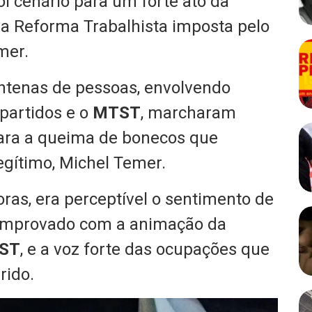
oi cenário para um forte ato da
a Reforma Trabalhista imposta pelo
mer.
entenas de pessoas, envolvendo
 partidos e o
MTST
, marcharam
 para a queima de bonecos que
egítimo, Michel Temer.
ras, era perceptível o sentimento de
i comprovado com a animação da
ST
, e a voz forte das ocupações que
rido.