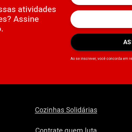
ssas atividades
es? Assine
.
AS
Ao se inscrever, você concorda em r
Cozinhas Solidárias
Contrate quem luta