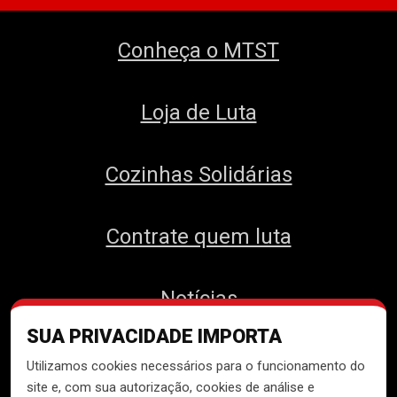
Conheça o MTST
Loja de Luta
Cozinhas Solidárias
Contrate quem luta
Notícias
SUA PRIVACIDADE IMPORTA
Contato
Utilizamos cookies necessários para o funcionamento do
site e, com sua autorização, cookies de análise e