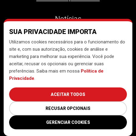
Notícias
SUA PRIVACIDADE IMPORTA
Contato
Utilizamos cookies necessários para o funcionamento do
site e, com sua autorização, cookies de análise e
marketing para melhorar sua experiência. Você pode
aceitar, recusar os opcionais ou gerenciar suas
Desenvolvido pelo
Núcleo de
preferências. Saiba mais em nossa
Política de
Tecnologia do MTST
Privacidade
.
ACEITAR TODOS
RECUSAR OPCIONAIS
GERENCIAR COOKIES
Política de Privacidade