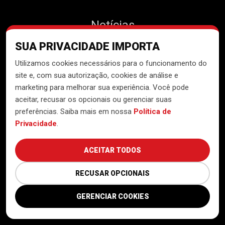
Notícias
SUA PRIVACIDADE IMPORTA
Contato
Utilizamos cookies necessários para o funcionamento do
site e, com sua autorização, cookies de análise e
marketing para melhorar sua experiência. Você pode
aceitar, recusar os opcionais ou gerenciar suas
Desenvolvido pelo
Núcleo de
preferências. Saiba mais em nossa
Política de
Tecnologia do MTST
Privacidade
.
ACEITAR TODOS
RECUSAR OPCIONAIS
GERENCIAR COOKIES
Política de Privacidade