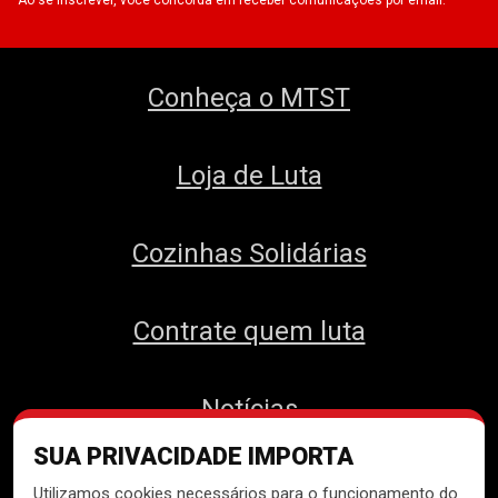
Ao se inscrever, você concorda em receber comunicações por email.
Conheça o MTST
Loja de Luta
Cozinhas Solidárias
Contrate quem luta
Notícias
SUA PRIVACIDADE IMPORTA
Contato
Utilizamos cookies necessários para o funcionamento do