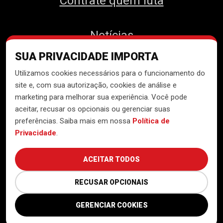
Contrate quem luta
Notícias
SUA PRIVACIDADE IMPORTA
Contato
Utilizamos cookies necessários para o funcionamento do
site e, com sua autorização, cookies de análise e
marketing para melhorar sua experiência. Você pode
aceitar, recusar os opcionais ou gerenciar suas
Desenvolvido pelo
Núcleo de
preferências. Saiba mais em nossa
Política de
Tecnologia do MTST
Privacidade
.
ACEITAR TODOS
RECUSAR OPCIONAIS
GERENCIAR COOKIES
Política de Privacidade