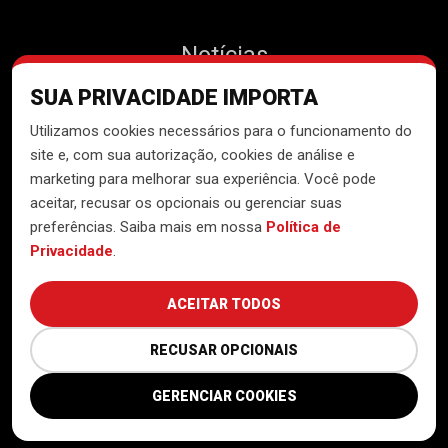
Notícias
SUA PRIVACIDADE IMPORTA
Contato
Utilizamos cookies necessários para o funcionamento do
site e, com sua autorização, cookies de análise e
marketing para melhorar sua experiência. Você pode
aceitar, recusar os opcionais ou gerenciar suas
Desenvolvido pelo
Núcleo de
preferências. Saiba mais em nossa
Política de
Tecnologia do MTST
Privacidade
.
ACEITAR TODOS
RECUSAR OPCIONAIS
GERENCIAR COOKIES
Política de Privacidade