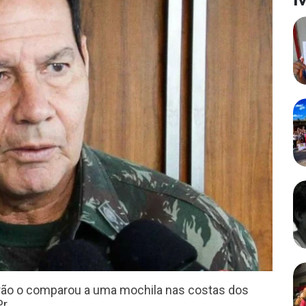
urão o comparou a uma mochila nas costas dos
Pr