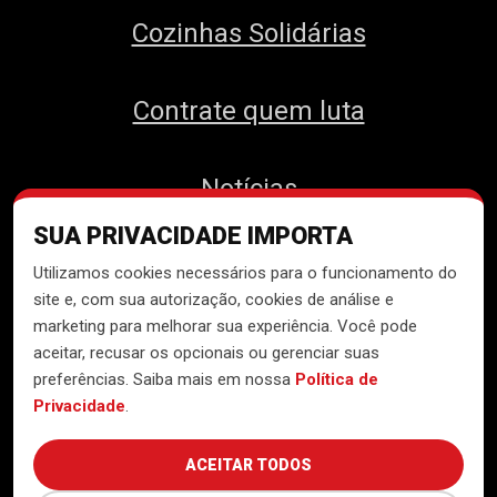
Cozinhas Solidárias
Contrate quem luta
Notícias
SUA PRIVACIDADE IMPORTA
Contato
Utilizamos cookies necessários para o funcionamento do
site e, com sua autorização, cookies de análise e
marketing para melhorar sua experiência. Você pode
aceitar, recusar os opcionais ou gerenciar suas
Desenvolvido pelo
Núcleo de
preferências. Saiba mais em nossa
Política de
Tecnologia do MTST
Privacidade
.
ACEITAR TODOS