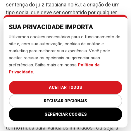
sentença do juiz Itabaiana no RJ: a criação de um
tipo social que deve ser combatido por qualquer
meio necessário. Esse tipo social chama-se
SUA PRIVACIDADE IMPORTA
‘vândalo’. Alguém que não respeita as instituições,
alguém que não tem apreço pela ordem, alguém
Utilizamos cookies necessários para o funcionamento do
que tem potencial para praticar crimes,
site e, com sua autorização, cookies de análise e
marketing para melhorar sua experiência. Você pode
independentemente de ter praticado ou de se
aceitar, recusar os opcionais ou gerenciar suas
esperar que pratiquem. É por isso que “podem”, por
preferências. Saiba mais em nossa
Política de
exemplo, prender os 18 de SP sem que ao menos
Privacidade
.
cheguem à manifestação, basta demonstrar que
são deste tipo social.
ACEITAR TODOS
Nós acompanhamos muito bem desde 2013 esse
RECUSAR OPCIONAIS
processo social, político e moral de construção do
vândalo. No começo, para a imprensa, todos eram
GERENCIAR COOKIES
‘vândalos’. Daí quando a maré começa a mudar, o
termo muda para ‘vândalos infiltrados’. Ou seja, a