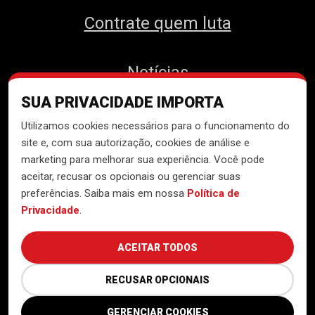
Contrate quem luta
Notícias
SUA PRIVACIDADE IMPORTA
Contato
Utilizamos cookies necessários para o funcionamento do
site e, com sua autorização, cookies de análise e
marketing para melhorar sua experiência. Você pode
aceitar, recusar os opcionais ou gerenciar suas
Desenvolvido pelo
Núcleo de
preferências. Saiba mais em nossa
Política de
Tecnologia do MTST
Privacidade
.
ACEITAR TODOS
RECUSAR OPCIONAIS
GERENCIAR COOKIES