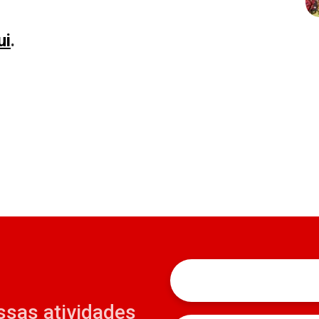
ui
.
ssas atividades