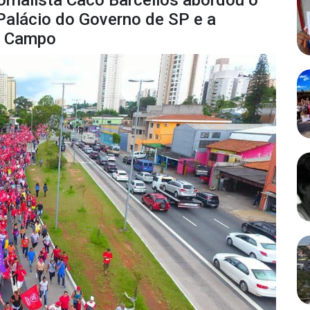
rnalista Caco Barcellos abordou o
Palácio do Governo de SP e a
o Campo