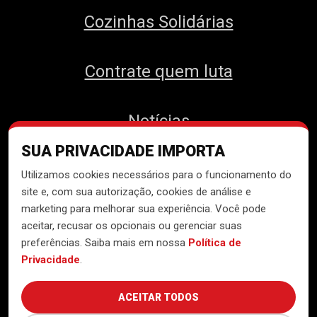
Cozinhas Solidárias
Contrate quem luta
Notícias
SUA PRIVACIDADE IMPORTA
Contato
Utilizamos cookies necessários para o funcionamento do
site e, com sua autorização, cookies de análise e
marketing para melhorar sua experiência. Você pode
aceitar, recusar os opcionais ou gerenciar suas
Desenvolvido pelo
Núcleo de
preferências. Saiba mais em nossa
Política de
Tecnologia do MTST
Privacidade
.
ACEITAR TODOS