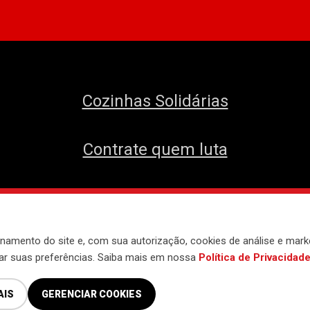
Cozinhas Solidárias
Contrate quem luta
envolvido pelo
Núcleo de Tecnologia do 
namento do site e, com sua autorização, cookies de análise e mark
iar suas preferências. Saiba mais em nossa
Política de Privacidad
AIS
GERENCIAR COOKIES