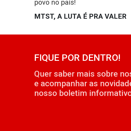
povo no país!
MTST, A LUTA É PRA VALER
FIQUE POR DENTRO!
Quer saber mais sobre no
e acompanhar as novidad
nosso boletim informativo