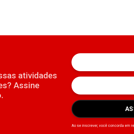
ssas atividades
es? Assine
.
AS
Ao se inscrever, você concorda em r