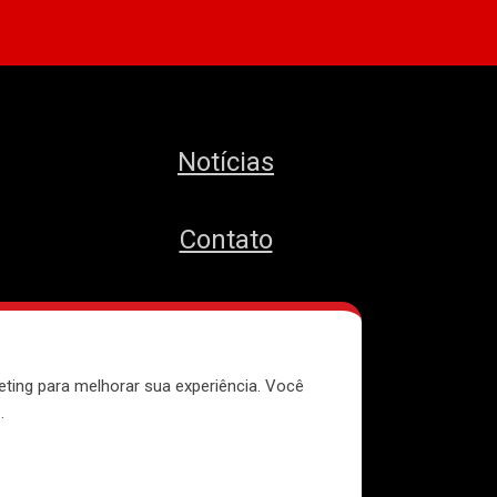
Notícias
Contato
MTST
eting para melhorar sua experiência. Você
e
.