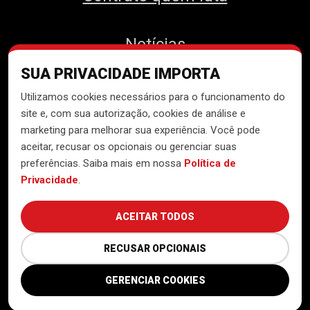
Notícias
SUA PRIVACIDADE IMPORTA
Contato
Utilizamos cookies necessários para o funcionamento do
site e, com sua autorização, cookies de análise e
marketing para melhorar sua experiência. Você pode
aceitar, recusar os opcionais ou gerenciar suas
Desenvolvido pelo
Núcleo de
preferências. Saiba mais em nossa
Política de
Tecnologia do MTST
Privacidade
.
ACEITAR TODOS
RECUSAR OPCIONAIS
GERENCIAR COOKIES
Política de Privacidade