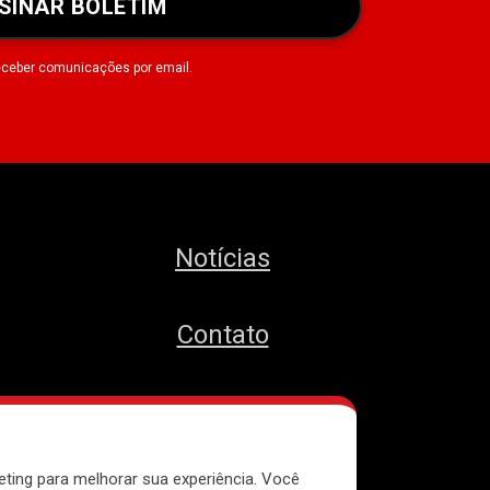
SINAR BOLETIM
eceber comunicações por email.
Notícias
Contato
MTST
eting para melhorar sua experiência. Você