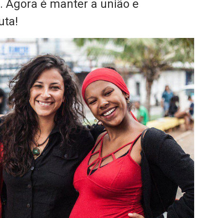
 Agora é manter a união e
uta!