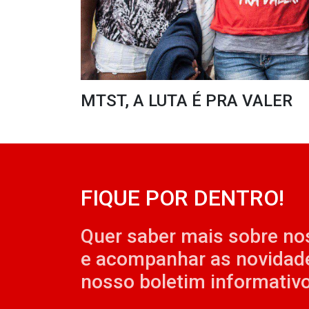
MTST, A LUTA É PRA VALER
FIQUE POR DENTRO!
Quer saber mais sobre no
e acompanhar as novidad
nosso boletim informativo