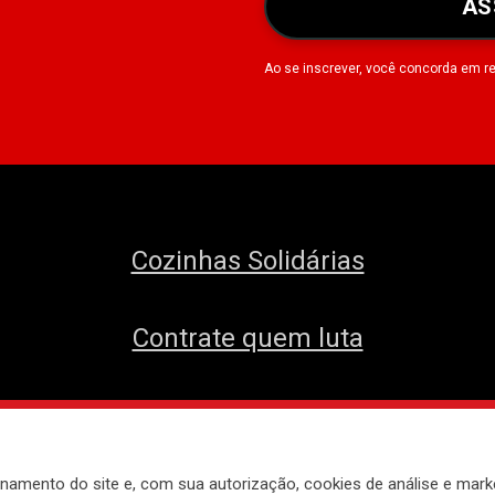
AS
Ao se inscrever, você concorda em r
Cozinhas Solidárias
Contrate quem luta
envolvido pelo
Núcleo de Tecnologia do 
namento do site e, com sua autorização, cookies de análise e mark