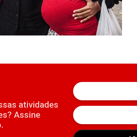
ssas atividades
es? Assine
.