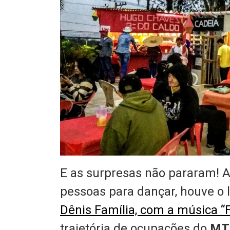
E as surpresas não pararam! 
pessoas para dançar, houve o 
Dênis Família, com a música “F
trajetória de ocupações do
MT