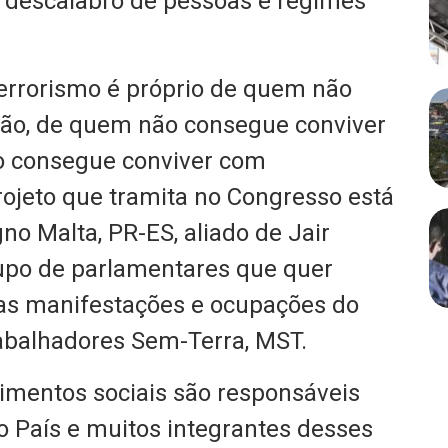
 “descalabro de pessoas e regimes
 terrorismo é próprio de quem não
ão, de quem não consegue conviver
o consegue conviver com
rojeto que tramita no Congresso está
no Malta, PR-ES, aliado de Jair
upo de parlamentares que quer
” as manifestações e ocupações do
balhadores Sem-Terra, MST.
imentos sociais são responsáveis
o País e muitos integrantes desses