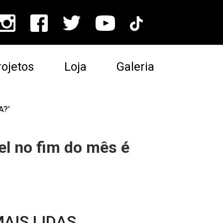
ojetos
Loja
Galeria
A?’
l no fim do mês é
AIS LIDAS