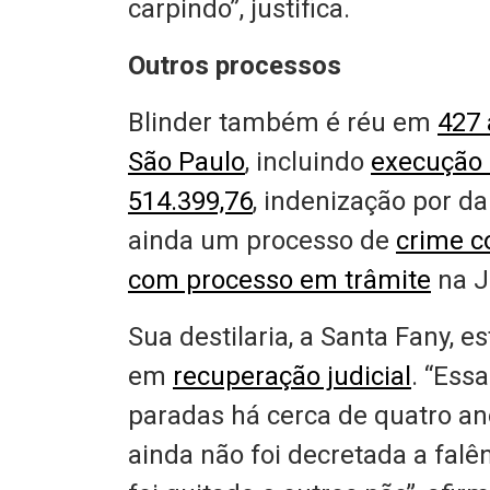
carpindo”, justifica.
Outros processos
Blinder também é réu em
427 
São Paulo
, incluindo
execução f
514.399,76
, indenização por da
ainda um processo de
crime c
com processo em trâmite
na J
Sua destilaria, a Santa Fany, e
em
recuperação judicial
. “Ess
paradas há cerca de quatro anos
ainda não foi decretada a falê