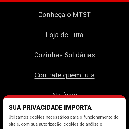
Conheça o MTST
Loja de Luta
Cozinhas Solidárias
Contrate quem luta
Notícias
SUA PRIVACIDADE IMPORTA
Contato
Utilizamos cookies necessários para o funcionamento do
site e, com sua autorização, cookies de análise e