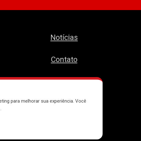
Notícias
Contato
MTST
eting para melhorar sua experiência. Você
e
.