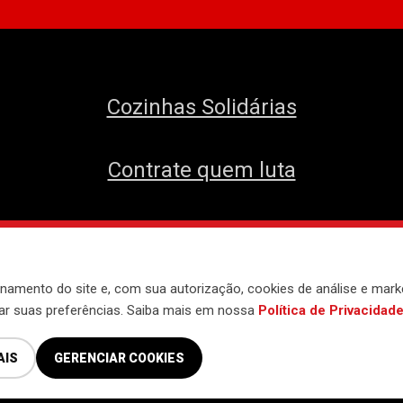
Cozinhas Solidárias
Contrate quem luta
envolvido pelo
Núcleo de Tecnologia do 
namento do site e, com sua autorização, cookies de análise e mark
iar suas preferências. Saiba mais em nossa
Política de Privacidad
AIS
GERENCIAR COOKIES
Política de Privacidade