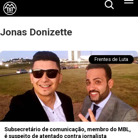
Jonas Donizette
Frentes de Luta
Subsecretário de comunicação, membro do MBL,
é suspeito de atentado contra jornalista