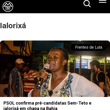
Ialorixá
Frentes de Luta
PSOL confirma pré-candidatas Sem-Teto e
ialorixá em chapa na Bahia