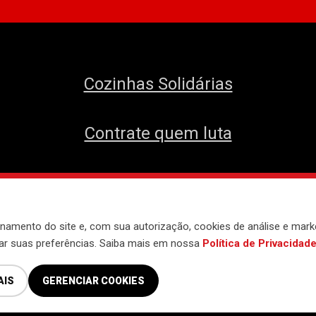
Cozinhas Solidárias
Contrate quem luta
envolvido pelo
Núcleo de Tecnologia do 
namento do site e, com sua autorização, cookies de análise e mark
iar suas preferências. Saiba mais em nossa
Política de Privacidad
AIS
GERENCIAR COOKIES
Política de Privacidade