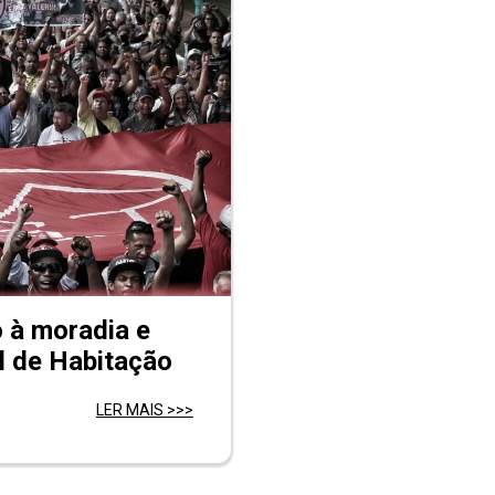
o à moradia e
l de Habitação
LER MAIS >>>