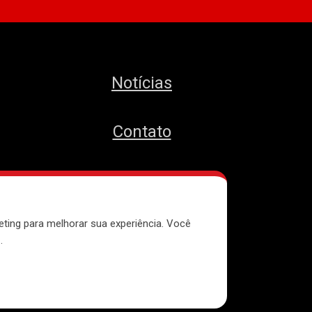
Notícias
Contato
MTST
eting para melhorar sua experiência. Você
e
.