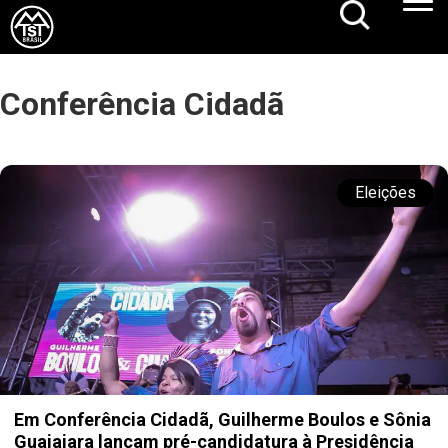
Conferência Cidadã
Eleições
Em Conferência Cidadã, Guilherme Boulos e Sônia
Guajajara lançam pré-candidatura à Presidência