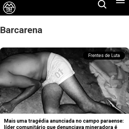
Barcarena
Frentes de Luta
Mais uma tragédia anunciada no campo paraense:
líder comunitário que denunciava mineradora é