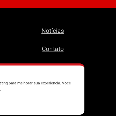
Notícias
Contato
MTST
eting para melhorar sua experiência. Você
e
.