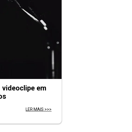
m videoclipe em
os
LER MAIS >>>