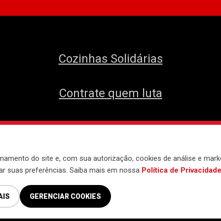
Cozinhas Solidárias
Contrate quem luta
envolvido pelo
Núcleo de Tecnologia do 
namento do site e, com sua autorização, cookies de análise e mark
iar suas preferências. Saiba mais em nossa
Política de Privacidad
AIS
GERENCIAR COOKIES
Política de Privacidade