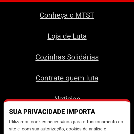
Conheça o MTST
Loja de Luta
Cozinhas Solidárias
Contrate quem luta
Notícias
SUA PRIVACIDADE IMPORTA
Contato
Utilizamos cookies necessários para o funcionamento do
site e, com sua autorização, cookies de análise e