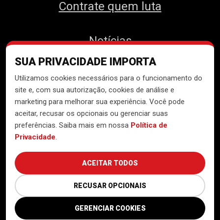
Contrate quem luta
Notícias
SUA PRIVACIDADE IMPORTA
Contato
Utilizamos cookies necessários para o funcionamento do
site e, com sua autorização, cookies de análise e
marketing para melhorar sua experiência. Você pode
aceitar, recusar os opcionais ou gerenciar suas
Desenvolvido pelo
Núcleo de
preferências. Saiba mais em nossa
Política de
Tecnologia do MTST
Privacidade
.
ACEITAR TODOS
RECUSAR OPCIONAIS
GERENCIAR COOKIES
Política de Privacidade