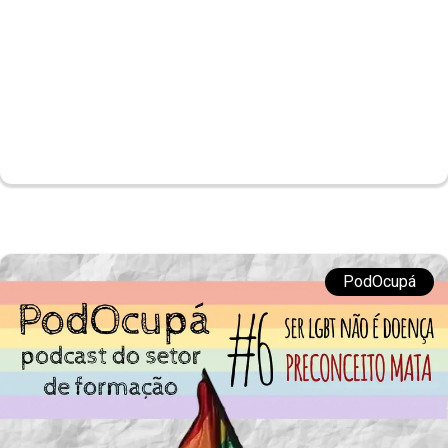
PodOcupá